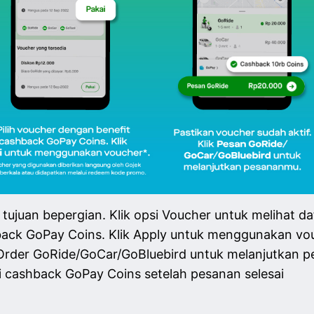
ujuan bepergian. Klik opsi Voucher untuk melihat daf
hback GoPay Coins. Klik Apply untuk menggunakan vo
k Order GoRide/GoCar/GoBluebird untuk melanjutkan 
 cashback GoPay Coins setelah pesanan selesai