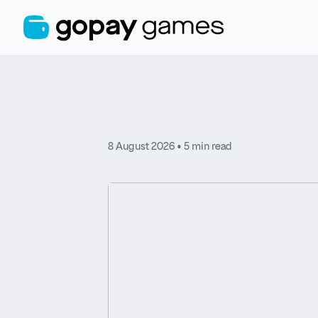
8 August 2026
• 5 min read