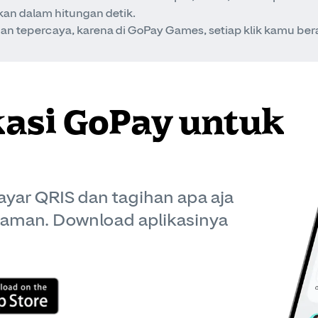
kan dalam hitungan detik.
 tepercaya, karena di GoPay Games, setiap klik kamu berart
kasi GoPay untuk
ayar QRIS dan tagihan apa aja
aman. Download aplikasinya