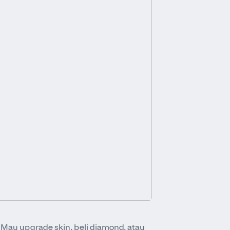
 Mau upgrade skin, beli diamond, atau