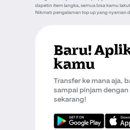
dapetin item langka, semua bisa kamu laku
Nikmati pengalaman top up yang nyaman dan
Baru! Apli
kamu
Transfer ke mana aja, b
sampai pinjam dengan 
sekarang!