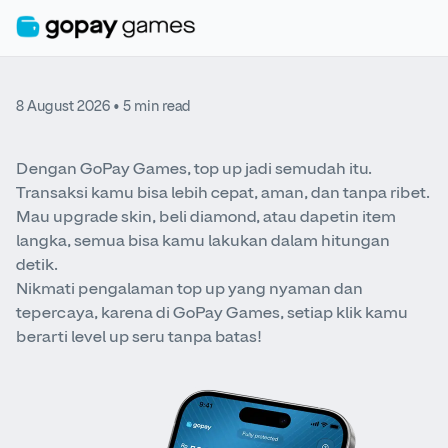
8 August 2026
• 5 min read
Dengan GoPay Games, top up jadi semudah itu.
Transaksi kamu bisa lebih cepat, aman, dan tanpa ribet.
Mau upgrade skin, beli diamond, atau dapetin item
langka, semua bisa kamu lakukan dalam hitungan
detik.
Nikmati pengalaman top up yang nyaman dan
tepercaya, karena di GoPay Games, setiap klik kamu
berarti level up seru tanpa batas!