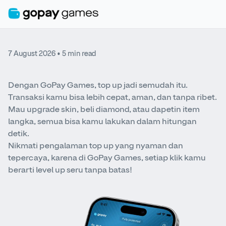
7 August 2026
• 5 min read
Dengan GoPay Games, top up jadi semudah itu.
Transaksi kamu bisa lebih cepat, aman, dan tanpa ribet.
Mau upgrade skin, beli diamond, atau dapetin item
langka, semua bisa kamu lakukan dalam hitungan
detik.
Nikmati pengalaman top up yang nyaman dan
tepercaya, karena di GoPay Games, setiap klik kamu
berarti level up seru tanpa batas!