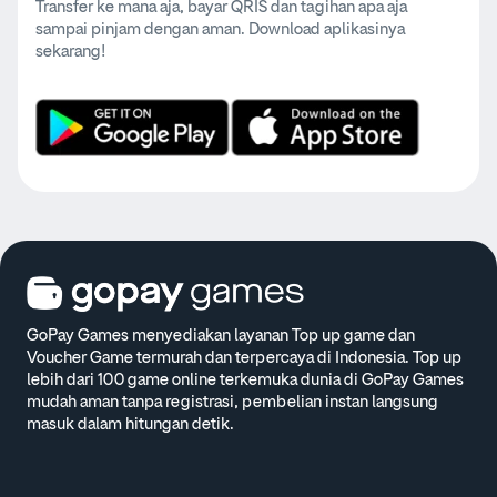
Transfer ke mana aja, bayar QRIS dan tagihan apa aja
sampai pinjam dengan aman. Download aplikasinya
sekarang!
GoPay Games menyediakan layanan Top up game dan
Voucher Game termurah dan terpercaya di Indonesia. Top up
lebih dari 100 game online terkemuka dunia di GoPay Games
mudah aman tanpa registrasi, pembelian instan langsung
masuk dalam hitungan detik.