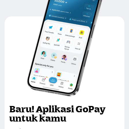
Baru! Aplikasi GoPay
untuk kamu