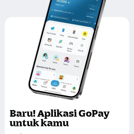
Baru! Aplikasi GoPay
untuk kamu