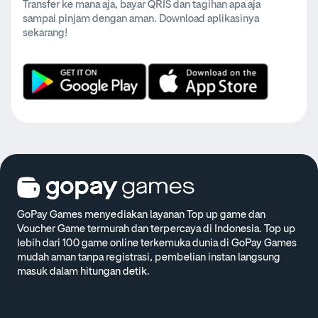
Transfer ke mana aja, bayar QRIS dan tagihan apa aja
sampai pinjam dengan aman. Download aplikasinya
sekarang!
GoPay Games menyediakan layanan Top up game dan
Voucher Game termurah dan terpercaya di Indonesia. Top up
lebih dari 100 game online terkemuka dunia di GoPay Games
mudah aman tanpa registrasi, pembelian instan langsung
masuk dalam hitungan detik.