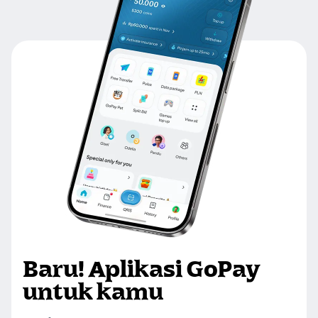
Baru! Aplikasi GoPay
untuk kamu