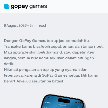
9 August 2026
• 5 min read
Dengan GoPay Games, top up jadi semudah itu.
Transaksi kamu bisa lebih cepat, aman, dan tanpa ribet.
Mau upgrade skin, beli diamond, atau dapetin item
langka, semua bisa kamu lakukan dalam hitungan
detik.
Nikmati pengalaman top up yang nyaman dan
tepercaya, karena di GoPay Games, setiap klik kamu
berarti level up seru tanpa batas!