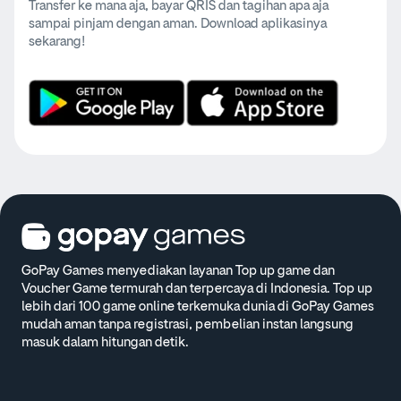
Transfer ke mana aja, bayar QRIS dan tagihan apa aja
sampai pinjam dengan aman. Download aplikasinya
sekarang!
GoPay Games menyediakan layanan Top up game dan
Voucher Game termurah dan terpercaya di Indonesia. Top up
lebih dari 100 game online terkemuka dunia di GoPay Games
mudah aman tanpa registrasi, pembelian instan langsung
masuk dalam hitungan detik.