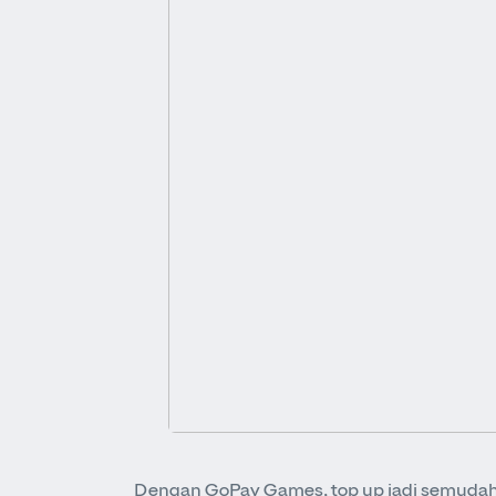
Dengan GoPay Games, top up jadi semudah it