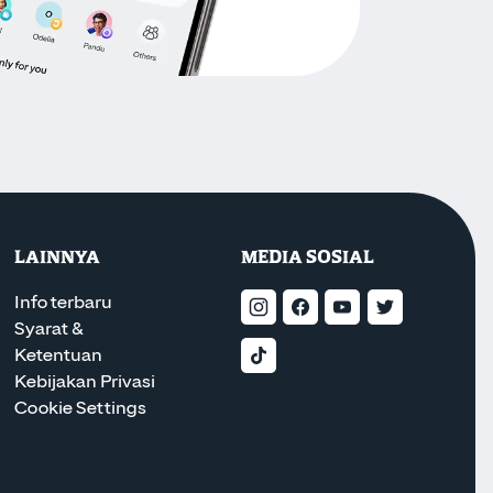
LAINNYA
MEDIA SOSIAL
Info terbaru
Syarat &
Ketentuan
Kebijakan Privasi
Cookie Settings