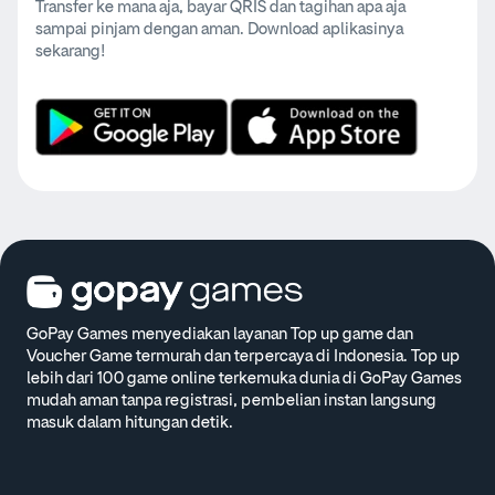
Transfer ke mana aja, bayar QRIS dan tagihan apa aja
sampai pinjam dengan aman. Download aplikasinya
sekarang!
GoPay Games menyediakan layanan Top up game dan
Voucher Game termurah dan terpercaya di Indonesia. Top up
lebih dari 100 game online terkemuka dunia di GoPay Games
mudah aman tanpa registrasi, pembelian instan langsung
masuk dalam hitungan detik.