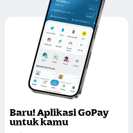
Baru! Aplikasi GoPay
untuk kamu