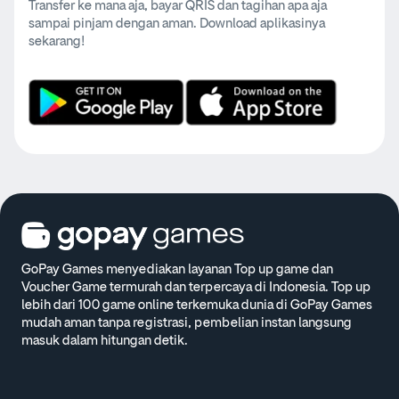
Transfer ke mana aja, bayar QRIS dan tagihan apa aja
sampai pinjam dengan aman. Download aplikasinya
sekarang!
GoPay Games menyediakan layanan Top up game dan
Voucher Game termurah dan terpercaya di Indonesia. Top up
lebih dari 100 game online terkemuka dunia di GoPay Games
mudah aman tanpa registrasi, pembelian instan langsung
masuk dalam hitungan detik.