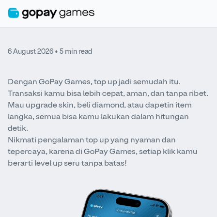
6 August 2026
• 5 min read
Dengan GoPay Games, top up jadi semudah itu.
Transaksi kamu bisa lebih cepat, aman, dan tanpa ribet.
Mau upgrade skin, beli diamond, atau dapetin item
langka, semua bisa kamu lakukan dalam hitungan
detik.
Nikmati pengalaman top up yang nyaman dan
tepercaya, karena di GoPay Games, setiap klik kamu
berarti level up seru tanpa batas!