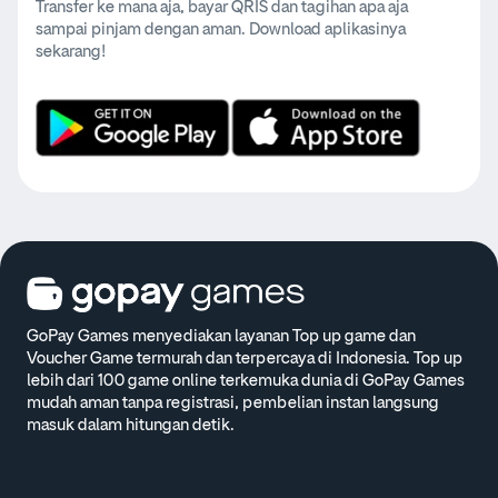
Transfer ke mana aja, bayar QRIS dan tagihan apa aja
sampai pinjam dengan aman. Download aplikasinya
sekarang!
GoPay Games menyediakan layanan Top up game dan
Voucher Game termurah dan terpercaya di Indonesia. Top up
lebih dari 100 game online terkemuka dunia di GoPay Games
mudah aman tanpa registrasi, pembelian instan langsung
masuk dalam hitungan detik.