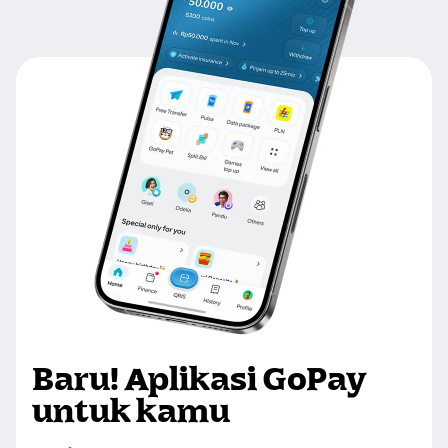
Baru! Aplikasi GoPay
untuk kamu