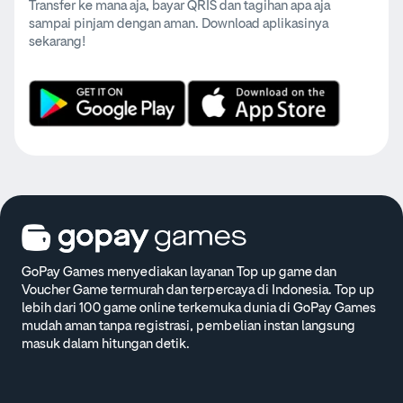
Transfer ke mana aja, bayar QRIS dan tagihan apa aja
sampai pinjam dengan aman. Download aplikasinya
sekarang!
GoPay Games menyediakan layanan Top up game dan
Voucher Game termurah dan terpercaya di Indonesia. Top up
lebih dari 100 game online terkemuka dunia di GoPay Games
mudah aman tanpa registrasi, pembelian instan langsung
masuk dalam hitungan detik.