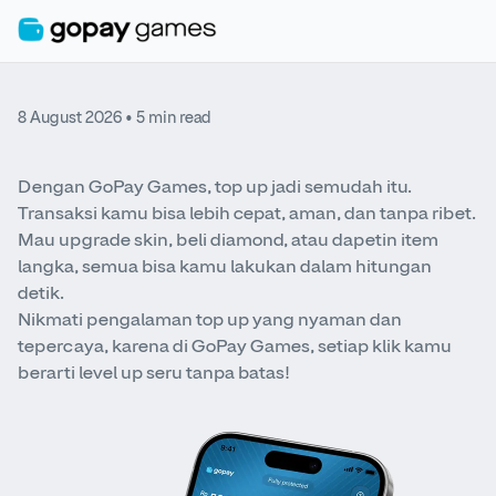
8 August 2026
• 5 min read
Dengan GoPay Games, top up jadi semudah itu.
Transaksi kamu bisa lebih cepat, aman, dan tanpa ribet.
Mau upgrade skin, beli diamond, atau dapetin item
langka, semua bisa kamu lakukan dalam hitungan
detik.
Nikmati pengalaman top up yang nyaman dan
tepercaya, karena di GoPay Games, setiap klik kamu
berarti level up seru tanpa batas!