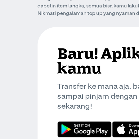
dapetin item langka, semua bisa kamu laku
Nikmati pengalaman top up yang nyaman dan
Baru! Apli
kamu
Transfer ke mana aja, b
sampai pinjam dengan 
sekarang!