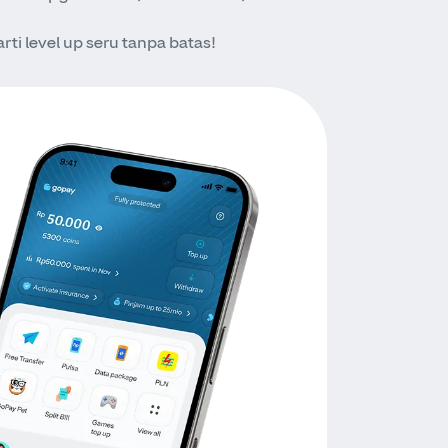
i level up seru tanpa batas!