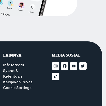
LAINNYA
MEDIA SOSIAL
Info terbaru
Syarat &
Ketentuan
Kebijakan Privasi
Cookie Settings