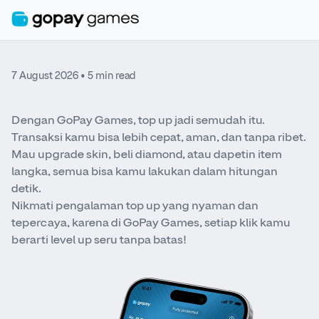
7 August 2026
• 5 min read
Dengan GoPay Games, top up jadi semudah itu.
Transaksi kamu bisa lebih cepat, aman, dan tanpa ribet.
Mau upgrade skin, beli diamond, atau dapetin item
langka, semua bisa kamu lakukan dalam hitungan
detik.
Nikmati pengalaman top up yang nyaman dan
tepercaya, karena di GoPay Games, setiap klik kamu
berarti level up seru tanpa batas!