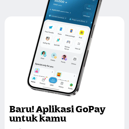
Baru! Aplikasi GoPay
untuk kamu