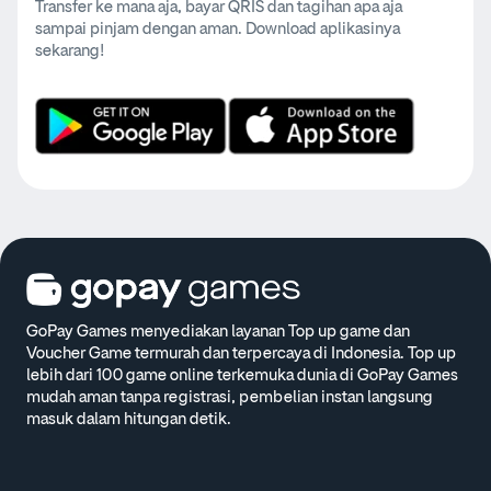
Transfer ke mana aja, bayar QRIS dan tagihan apa aja
sampai pinjam dengan aman. Download aplikasinya
sekarang!
GoPay Games menyediakan layanan Top up game dan
Voucher Game termurah dan terpercaya di Indonesia. Top up
lebih dari 100 game online terkemuka dunia di GoPay Games
mudah aman tanpa registrasi, pembelian instan langsung
masuk dalam hitungan detik.