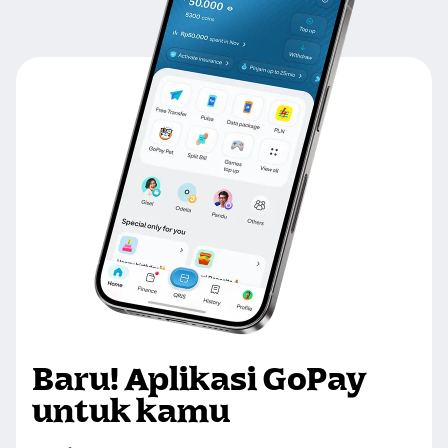
Baru! Aplikasi GoPay
untuk kamu