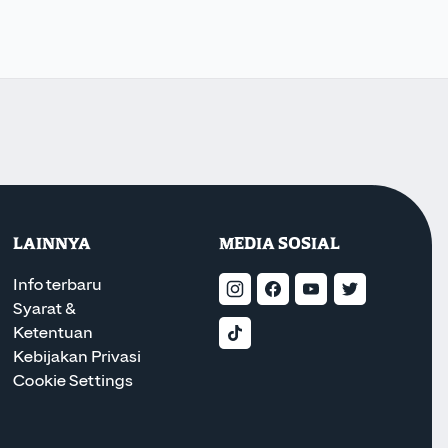
LAINNYA
MEDIA SOSIAL
Info terbaru
Syarat &
Ketentuan
Kebijakan Privasi
Cookie Settings