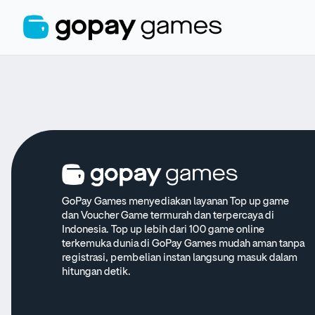
GoPay Games menyediakan layanan Top up game
dan Voucher Game termurah dan terpercaya di
Indonesia. Top up lebih dari 100 game online
terkemuka dunia di GoPay Games mudah aman tanpa
registrasi, pembelian instan langsung masuk dalam
hitungan detik.