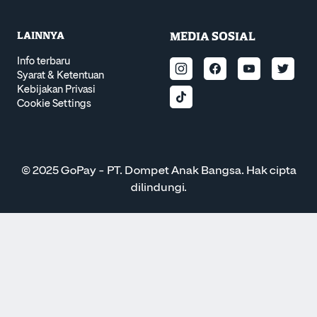
LAINNYA
MEDIA SOSIAL
Info terbaru
Syarat & Ketentuan
Kebijakan Privasi
Cookie Settings
© 2025 GoPay - PT. Dompet Anak Bangsa. Hak cipta
dilindungi.