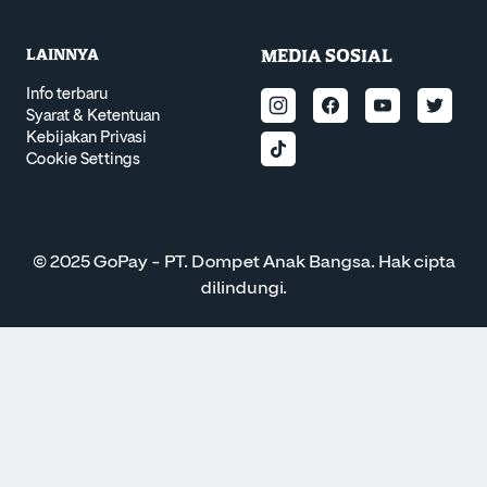
LAINNYA
MEDIA SOSIAL
Info terbaru
Syarat & Ketentuan
Kebijakan Privasi
Cookie Settings
© 2025 GoPay - PT. Dompet Anak Bangsa. Hak cipta
dilindungi.