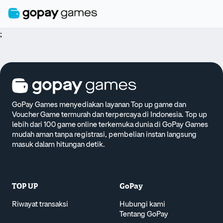
;
GoPay Games menyediakan layanan Top up game dan
Voucher Game termurah dan terpercaya di Indonesia. Top up
lebih dari 100 game online terkemuka dunia di GoPay Games
mudah aman tanpa registrasi, pembelian instan langsung
masuk dalam hitungan detik.
TOP UP
GoPay
Riwayat transaksi
Hubungi kami
Tentang GoPay