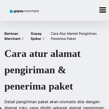
Bantuan
Gopay
Cara Atur Alamat Pengiriman
Merchant
/
Spiker
/
Penerima Paket
Cara atur alamat
pengiriman &
penerima paket
Detail pengiriman paket akan otomatis diisi dengan:
Alamat toko yang dipilih sebagai alamat pengiriman;