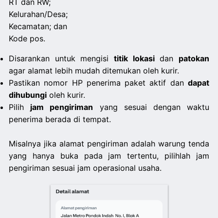
RT dan RW;
Kelurahan/Desa;
Kecamatan; dan
Kode pos.
Disarankan untuk mengisi
titik lokasi
dan
patokan
agar alamat lebih mudah ditemukan oleh kurir.
Pastikan nomor HP penerima paket aktif dan
dapat
dihubungi
oleh kurir.
Pilih
jam pengiriman
yang sesuai dengan waktu
penerima berada di tempat.
Misalnya jika alamat pengiriman adalah warung tenda
yang hanya buka pada jam tertentu, pilihlah jam
pengiriman sesuai jam operasional usaha.