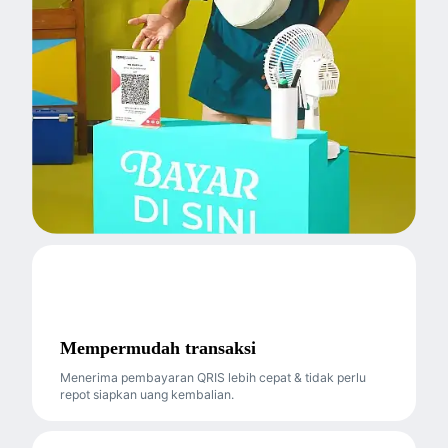
Mempermudah transaksi
Menerima pembayaran QRIS lebih cepat & tidak perlu
repot siapkan uang kembalian.