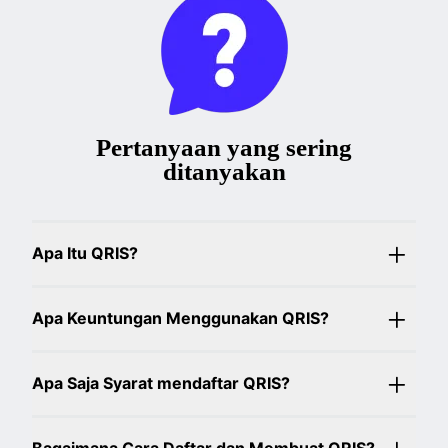
Pertanyaan yang sering
ditanyakan
Apa Itu QRIS?
Apa Keuntungan Menggunakan QRIS?
Apa Saja Syarat mendaftar QRIS?