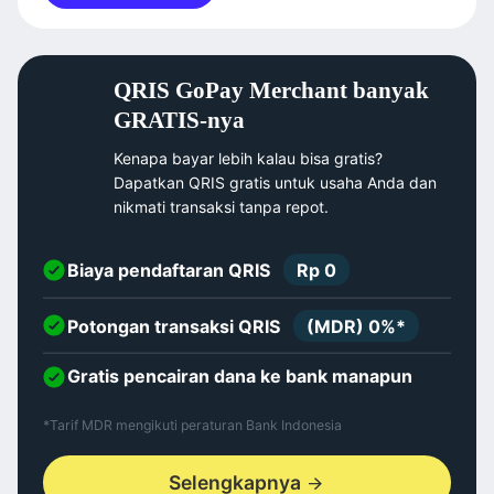
QRIS GoPay Merchant banyak
GRATIS-nya
Kenapa bayar lebih kalau bisa gratis?
Dapatkan QRIS gratis untuk usaha Anda dan
nikmati transaksi tanpa repot.
Biaya pendaftaran QRIS
Rp 0
Potongan transaksi QRIS
(MDR) 0%*
Gratis pencairan dana ke bank manapun
*Tarif MDR mengikuti peraturan Bank Indonesia
Selengkapnya