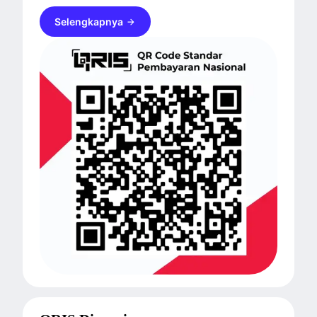
Selengkapnya