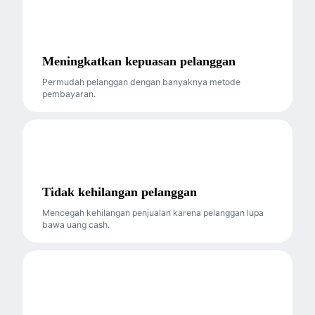
Meningkatkan kepuasan pelanggan
Permudah pelanggan dengan banyaknya metode
pembayaran.
Tidak kehilangan pelanggan
Mencegah kehilangan penjualan karena pelanggan lupa
bawa uang cash.