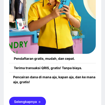
Pendaftaran gratis, mudah, dan cepat.
Terima transaksi QRIS, gratis! Tanpa biaya.
Pencairan dana di mana aja, kapan aja, dan ke mana
aja, gratis!
Selengkapnya