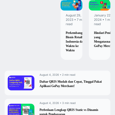
August 29,
January 22,
2023 • 7 min
2024 • 1 min
read
read
Perkembangan
Hindari Penipu
Bisnis Retail di
yang
Indonesia dari
Mengatasnama
Waktu ke
GoPay Merchan
Waktu
August 4, 2026 • 2 min read
Daftar QRIS Mudah dan Cepat, Tinggal Pakai
Aplikasi GoPay Merchant!
August 4, 2026 • 3 min read
Perbedaan Lengkap QRIS Static vs Dinamis
untuk Pembayaran