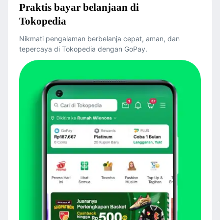
Praktis bayar belanjaan di
Tokopedia
Nikmati pengalaman berbelanja cepat, aman, dan
tepercaya di Tokopedia dengan GoPay.