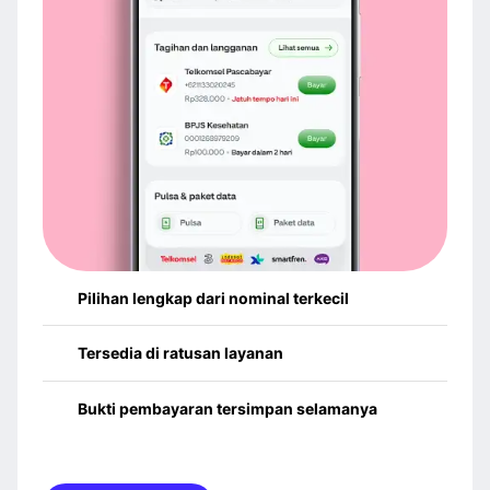
Pilihan lengkap dari nominal terkecil
Tersedia di ratusan layanan
Bukti pembayaran tersimpan selamanya