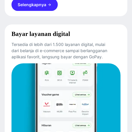
Selengkapnya
Bayar layanan digital
Tersedia di lebih dari 1.500 layanan digital, mulai
dari belanja di e-commerce sampai berlangganan
aplikasi favorit, langsung bayar dengan GoPay.