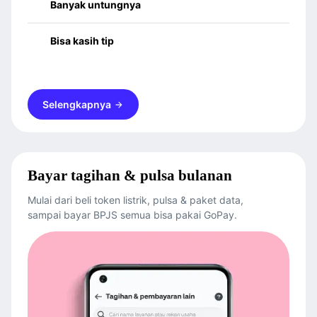
Banyak untungnya
Bisa kasih tip
Selengkapnya
Bayar tagihan & pulsa bulanan
Mulai dari beli token listrik, pulsa & paket data,
sampai bayar BPJS semua bisa pakai GoPay.