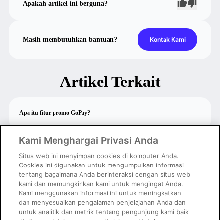
Apakah artikel ini berguna?
Masih membutuhkan bantuan?
Kontak Kami
Artikel Terkait
Apa itu fitur promo GoPay?
Kami Menghargai Privasi Anda
Cara mendaftar Promo Rekomendasi GoPay
Situs web ini menyimpan cookies di komputer Anda.
Cookies ini digunakan untuk mengumpulkan informasi
tentang bagaimana Anda berinteraksi dengan situs web
Cara membuat sendiri promo GoPay
kami dan memungkinkan kami untuk mengingat Anda.
Kami menggunakan informasi ini untuk meningkatkan
dan menyesuaikan pengalaman penjelajahan Anda dan
Cara melihat riwayat dan performa promo
untuk analitik dan metrik tentang pengunjung kami baik