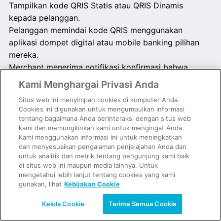
Tampilkan kode QRIS Statis atau QRIS Dinamis
kepada pelanggan.
Pelanggan memindai kode QRIS menggunakan
aplikasi dompet digital atau mobile banking pilihan
mereka.
Merchant menerima notifikasi konfirmasi bahwa
pembayaran QRIS berhasil.
Kami Menghargai Privasi Anda
Dana langsung masuk ke akun GoPay Merchant Anda.
Situs web ini menyimpan cookies di komputer Anda.
Cookies ini digunakan untuk mengumpulkan informasi
tentang bagaimana Anda berinteraksi dengan situs web
kami dan memungkinkan kami untuk mengingat Anda.
Apakah artikel ini berguna?
Kami menggunakan informasi ini untuk meningkatkan
dan menyesuaikan pengalaman penjelajahan Anda dan
untuk analitik dan metrik tentang pengunjung kami baik
di situs web ini maupun media lainnya. Untuk
Masih membutuhkan bantuan?
Kontak Kami
mengetahui lebih lanjut tentang cookies yang kami
gunakan, lihat
Kebijakan Cookie
Kelola Cookie
Terima Semua Cookie