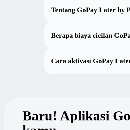
Tentang GoPay Later by 
Berapa biaya cicilan GoP
Cara aktivasi GoPay Lat
Baru! Aplikasi G