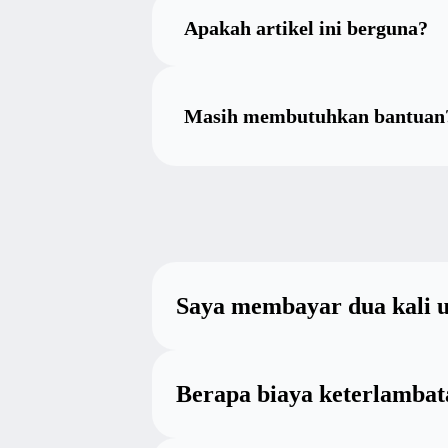
Apakah artikel ini berguna?
Masih membutuhkan bantuan
Saya membayar dua kali u
Berapa biaya keterlamba