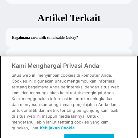
Artikel Terkait
Bagaimana cara tarik tunai saldo GoPay?
Mengapa tarik tunai yang saya lakukan gagal?
Kami Menghargai Privasi Anda
Situs web ini menyimpan cookies di komputer Anda.
Saya tidak dapat kode transaksi tarik tunai
Cookies ini digunakan untuk mengumpulkan informasi
tentang bagaimana Anda berinteraksi dengan situs web
kami dan memungkinkan kami untuk mengingat Anda.
Kami menggunakan informasi ini untuk meningkatkan
Apa itu fitur tarik tunai?
dan menyesuaikan pengalaman penjelajahan Anda dan
untuk analitik dan metrik tentang pengunjung kami baik
di situs web ini maupun media lainnya. Untuk
Apa yang harus saya lakukan jika terlalu sering memverifikasi bank?
mengetahui lebih lanjut tentang cookies yang kami
gunakan, lihat
Kebijakan Cookie