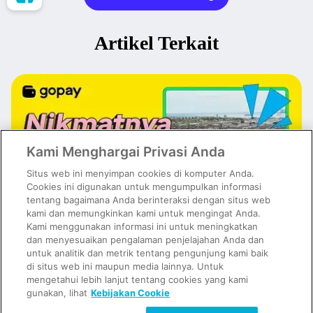
Artikel Terkait
Kami Menghargai Privasi Anda
Situs web ini menyimpan cookies di komputer Anda.
Cookies ini digunakan untuk mengumpulkan informasi
tentang bagaimana Anda berinteraksi dengan situs web
kami dan memungkinkan kami untuk mengingat Anda.
Kami menggunakan informasi ini untuk meningkatkan
dan menyesuaikan pengalaman penjelajahan Anda dan
untuk analitik dan metrik tentang pengunjung kami baik
Kuliner PIK Paling Hits dan Viral di Media Sosial, Wajib Masuk
Wishlist!
di situs web ini maupun media lainnya. Untuk
mengetahui lebih lanjut tentang cookies yang kami
gunakan, lihat
Kebijakan Cookie