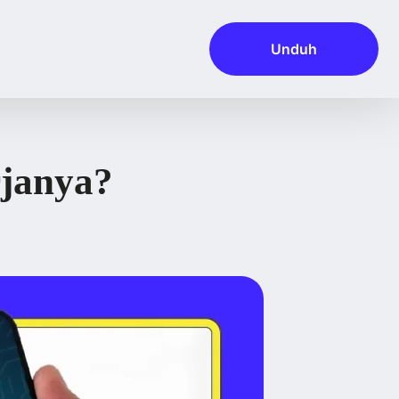
Unduh
janya?