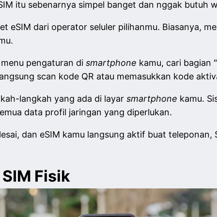
a eSIM itu sebenarnya simpel banget dan nggak butuh 
et eSIM dari operator seluler pilihanmu. Biasanya,
amu.
e menu pengaturan di
smartphone
kamu, cari bagian "C
 langsung scan kode QR atau memasukkan kode aktiv
gkah-langkah yang ada di layar
smartphone
kamu. Si
mua data profil jaringan yang diperlukan.
sai, dan eSIM kamu langsung aktif buat teleponan, S
 SIM Fisik