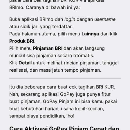
pakai cara cek tagihan BRI KUR via aplikasi
BRImo. Caranya di bawah ini ya:
Buka aplikasi BRImo dan
login
dengan
username
atau sidik jari yang terdaftar.
Pada halaman utama, pilih menu
Lainnya
dan klik
Produk BRI
.
Pilih menu
Pinjaman BRI
dan akan langsung
muncul sisa pinjaman secara otomatis.
Klik
Detail
untuk melihat rincian pinjaman, tanggal
realisasi, dan masa jatuh tempo pinjaman.
Itu dia beberapa cara buat cek tagihan BRI KUR.
Nah, sekarang aplikasi GoPay juga punya fitur
buat pinjaman. GoPay Pinjam ini bisa kamu pakai
buat kebutuhan harian, usaha kecil-kecilan,
sampai biaya pendidikan, lho!
Cara Aktivasi GoPay Pinjam Cepat dan