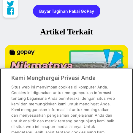
Bayar Tagihan Pakai GoPay
Artikel Terkait
Kami Menghargai Privasi Anda
Situs web ini menyimpan cookies di komputer Anda.
Cookies ini digunakan untuk mengumpulkan informasi
tentang bagaimana Anda berinteraksi dengan situs web
kami dan memungkinkan kami untuk mengingat Anda.
Kami menggunakan informasi ini untuk meningkatkan
dan menyesuaikan pengalaman penjelajahan Anda dan
untuk analitik dan metrik tentang pengunjung kami baik
Kuliner PIK Paling Hits dan Viral di Media Sosial, Wajib Masuk
Wishlist!
di situs web ini maupun media lainnya. Untuk
mengetahui lebih lanjut tentang cookies yang kami