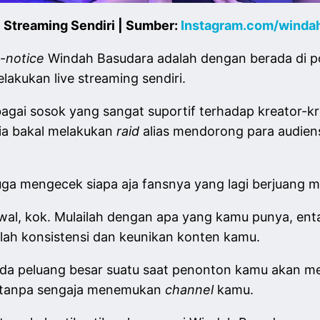
 Streaming Sendiri | Sumber:
Instagram.com/winda
-
notice
Windah Basudara adalah dengan berada di p
akukan live streaming sendiri.
gai sosok yang sangat suportif terhadap kreator-kre
ia bakal melakukan
raid
alias mendorong para audie
a mengecek siapa aja fansnya yang lagi berjuang me
al, kok. Mulailah dengan apa yang kamu punya, enta
alah konsistensi dan keunikan konten kamu.
ada peluang besar suatu saat penonton kamu akan m
g tanpa sengaja menemukan
channel
kamu.