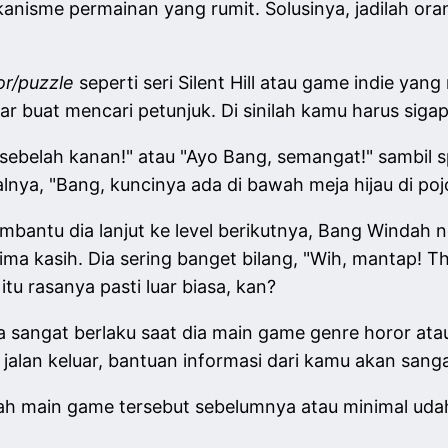
nisme permainan yang rumit. Solusinya, jadilah or
or/puzzle
seperti seri Silent Hill atau game indie yan
r buat mencari petunjuk. Di sinilah kamu harus siga
belah kanan!" atau "Ayo Bang, semangat!" sambil sp
alnya, "Bang, kuncinya ada di bawah meja hijau di pojo
bantu dia lanjut ke level berikutnya, Bang Windah 
ma kasih. Dia sering banget bilang, "Wih, mantap! 
 itu rasanya pasti luar biasa, kan?
juga sangat berlaku saat dia main game genre horor at
 jalan keluar, bantuan informasi dari kamu akan sang
h main game tersebut sebelumnya atau minimal udah