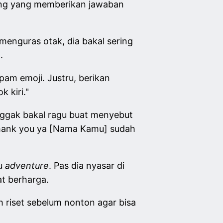
ang yang memberikan jawaban
g menguras otak, dia bakal sering
p.
am emoji. Justru, berikan
k kiri."
nggak bakal ragu buat menyebut
Thank you ya [Nama Kamu] sudah
au
adventure
. Pas dia nyasar di
at berharga.
 riset sebelum nonton agar bisa