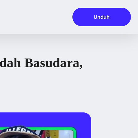
Unduh
ndah Basudara,