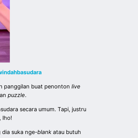
windahbasudara
lah panggilan buat penonton
live
kan
puzzle
.
udara secara umum. Tapi, justru
 lho!
 dia suka nge-
blank
atau butuh