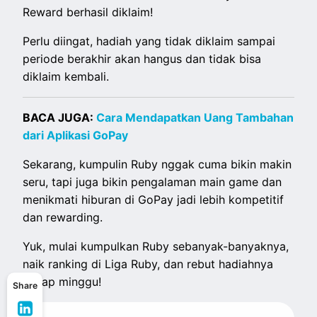
Reward berhasil diklaim!
Perlu diingat, hadiah yang tidak diklaim sampai
periode berakhir akan hangus dan tidak bisa
diklaim kembali.
BACA JUGA:
Cara Mendapatkan Uang Tambahan
dari Aplikasi GoPay
Sekarang, kumpulin Ruby nggak cuma bikin makin
seru, tapi juga bikin pengalaman main game dan
menikmati hiburan di GoPay jadi lebih kompetitif
dan rewarding.
Yuk, mulai kumpulkan Ruby sebanyak-banyaknya,
naik ranking di Liga Ruby, dan rebut hadiahnya
setiap minggu!
Share