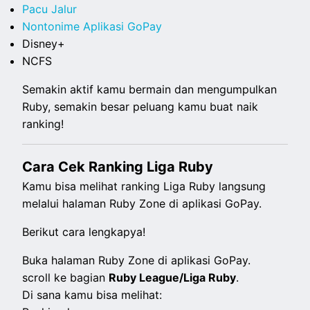
Pacu Jalur
Nontonime Aplikasi GoPay
Disney+
NCFS
Semakin aktif kamu bermain dan mengumpulkan
Ruby, semakin besar peluang kamu buat naik
ranking!
Cara Cek Ranking Liga Ruby
Kamu bisa melihat ranking Liga Ruby langsung
melalui halaman Ruby Zone di aplikasi GoPay.
Berikut cara lengkapya!
Buka halaman Ruby Zone di aplikasi GoPay.
scroll ke bagian
Ruby League/Liga Ruby
.
Di sana kamu bisa melihat: