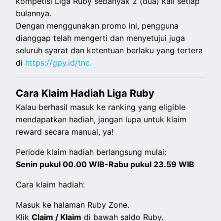
kompetisi Liga Ruby sebanyak 2 (dua) kali setiap
bulannya.
Dengan menggunakan promo ini, pengguna
dianggap telah mengerti dan menyetujui juga
seluruh syarat dan ketentuan berlaku yang tertera
di
https://gpy.id/tnc
.
Cara Klaim Hadiah Liga Ruby
Kalau berhasil masuk ke ranking yang eligible
mendapatkan hadiah, jangan lupa untuk klaim
reward secara manual, ya!
Periode klaim hadiah berlangsung mulai:
Senin pukul 00.00 WIB-Rabu pukul 23.59 WIB
Cara klaim hadiah:
Masuk ke halaman Ruby Zone.
Klik
Claim / Klaim
di bawah saldo Ruby.