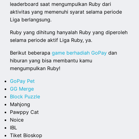
leaderboard saat mengumpulkan Ruby dari
aktivitas yang memenuhi syarat selama periode
Liga berlangsung.
Ruby yang dihitung hanyalah Ruby yang diperoleh
selama periode aktif Liga Ruby, ya.
Berikut beberapa
game berhadiah GoPay
dan
hiburan yang bisa membantu kamu
mengumpulkan Ruby!
GoPay Pet
GG Merge
Block Puzzle
Mahjong
Pawppy Cat
Noice
IBL
Tiket Bioskop