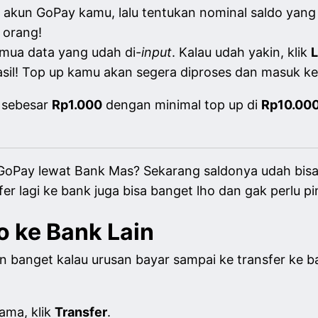
di akun GoPay kamu, lalu tentukan nominal saldo yan
 orang!
emua data yang udah di-
input
. Kalau udah yakin, klik
L
il! Top up kamu akan segera diproses dan masuk k
 sebesar
Rp1.000
dengan minimal top up di
Rp10.00
oPay lewat Bank Mas? Sekarang saldonya udah bisa 
fer lagi ke bank juga bisa banget lho dan gak perlu pin
o ke Bank Lain
 banget kalau urusan bayar sampai ke transfer ke b
tama, klik
Transfer
.