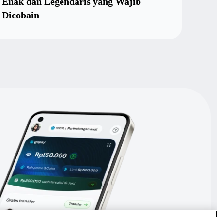
Enak dan Legendaris yang Wajib
"Men
Dicobain
Tuna