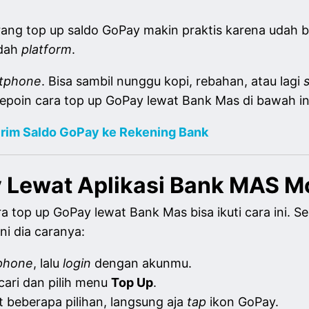
g top up saldo GoPay makin praktis karena udah bisa
ndah
platform
.
tphone
. Bisa sambil nunggu kopi, rebahan, atau lagi
s
kepoin cara top up GoPay lewat Bank Mas di bawah in
Kirim Saldo GoPay ke Rekening Bank
 Lewat Aplikasi Bank MAS M
top up GoPay lewat Bank Mas bisa ikuti cara ini. Seb
ni dia caranya:
phone
, lalu
login
dengan akunmu.
ari dan pilih menu
Top Up
.
at beberapa pilihan, langsung aja
tap
ikon GoPay.