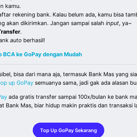
uan kamu.
ftar rekening bank. Kalau belum ada, kamu bisa tamb
g akan dikirimkan. Jangan sampai salah
input
, ya~
Transfer
.
bank
auto
berhasil!
do BCA ke GoPay dengan Mudah
ibel, bisa dari mana aja, termasuk Bank Mas yang s
top up GoPay
semuanya sama, jadi gak ada alasan b
Pay
ada gratis transfer sampai 100x/bulan ke bank m
t Bank Mas, biar hidup makin praktis dan transaksi 
Top Up GoPay Sekarang