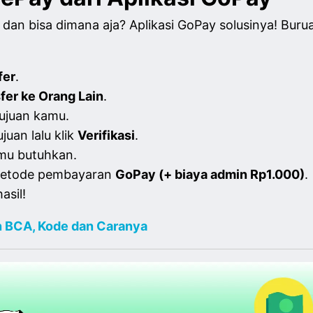
 dan bisa dimana aja? Aplikasi GoPay solusinya! Bur
fer
.
fer ke Orang Lain
.
ujuan kamu.
juan lalu klik
Verifikasi
.
mu butuhkan.
 metode pembayaran
GoPay (+ biaya admin Rp1.000)
.
asil!
 BCA, Kode dan Caranya