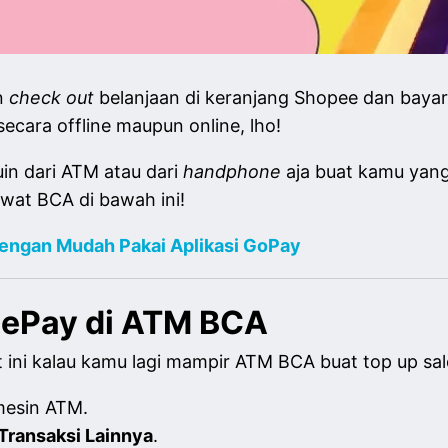
n
check out
belanjaan di keranjang Shopee dan baya
ecara offline maupun online, lho!
in dari ATM atau dari
handphone
aja buat kamu yan
ewat BCA di bawah ini!
engan Mudah Pakai Aplikasi GoPay
eePay di ATM BCA
ut ini kalau kamu lagi mampir ATM BCA buat top up s
mesin ATM.
Transaksi Lainnya
.