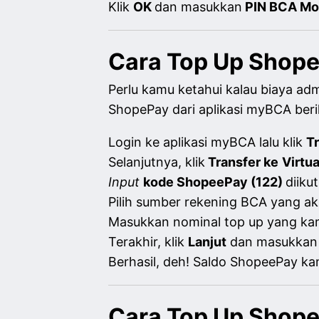
Klik
OK
dan masukkan
PIN BCA Mo
Cara Top Up Shope
Perlu kamu ketahui kalau biaya a
ShopePay dari aplikasi myBCA berik
Login ke aplikasi myBCA lalu klik
T
Selanjutnya, klik
Transfer ke
Virtu
Input
kode ShopeePay (122)
diikut
Pilih sumber rekening BCA yang a
Masukkan nominal top up yang ka
Terakhir, klik
Lanjut
dan masukkan
Berhasil, deh! Saldo ShopeePay k
Cara Top Up Shope