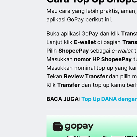
Mau cara yang lebih praktis, aman,
aplikasi GoPay berikut ini.
Buka aplikasi GoPay dan klik
Trans
Lanjut klik
E-wallet
di bagian
Trans
Pilih
ShopeePay
sebagai
e-wallet
t
Masukkan
nomor HP ShopeePay
tu
Masukkan nominal top up yang ka
Tekan
Review Transfer
dan pilih
Klik
Transfer
dan top up kamu berh
BACA JUGA:
Top Up DANA dengan