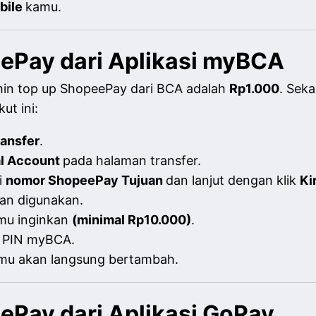
bile
kamu.
ePay dari Aplikasi myBCA
dmin top up ShopeePay dari BCA adalah
Rp1.000
. Sek
ut ini:
ransfer
.
al Account
pada halaman transfer.
i
nomor ShopeePay Tujuan
dan lanjut dengan klik
Ki
kan digunakan.
mu inginkan
(minimal Rp10.000)
.
 PIN myBCA.
amu akan langsung bertambah.
ePay dari Aplikasi GoPay