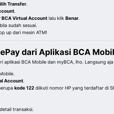
ilih Transfer
.
ccount
.
 BCA Virtual Account
lalu klik
Benar
.
bila sudah sesuai.
top up dari mesin ATM!
ePay dari Aplikasi BCA Mobi
ari aplikasi BCA Mobile dan myBCA, lho. Langsung aja i
Mobile.
al Account
.
berupa
kode 122
diikuti nomor HP yang terdaftar di
etail transaksi.