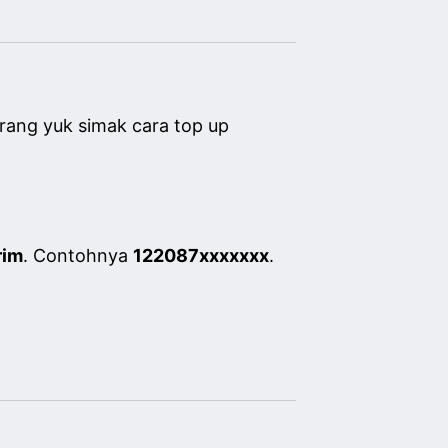
arang yuk simak cara top up
rim
. Contohnya
122087xxxxxxx
.