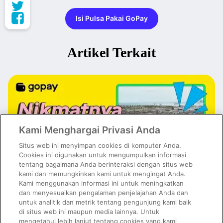
Isi Pulsa Pakai GoPay
Artikel Terkait
Kami Menghargai Privasi Anda
Situs web ini menyimpan cookies di komputer Anda.
Cookies ini digunakan untuk mengumpulkan informasi
tentang bagaimana Anda berinteraksi dengan situs web
kami dan memungkinkan kami untuk mengingat Anda.
Kami menggunakan informasi ini untuk meningkatkan
dan menyesuaikan pengalaman penjelajahan Anda dan
untuk analitik dan metrik tentang pengunjung kami baik
Kuliner PIK Paling Hits dan Viral di Media Sosial, Wajib Masuk
Wishlist!
di situs web ini maupun media lainnya. Untuk
mengetahui lebih lanjut tentang cookies yang kami