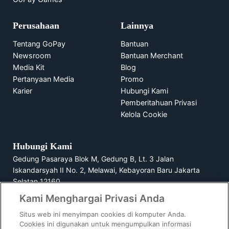
Perusahaan
Lainnya
Tentang GoPay
Bantuan
Newsroom
Bantuan Merchant
Media Kit
Blog
Pertanyaan Media
Promo
Karier
Hubungi Kami
Pemberitahuan Privasi
Kelola Cookie
Hubungi Kami
Gedung Pasaraya Blok M, Gedung B, Lt. 3 Jalan
Iskandarsyah II No. 2, Melawai, Kebayoran Baru Jakarta
Selatan 12160
Kami Menghargai Privasi Anda
1500729
Situs web ini menyimpan cookies di komputer Anda.
Cookies ini digunakan untuk mengumpulkan informasi