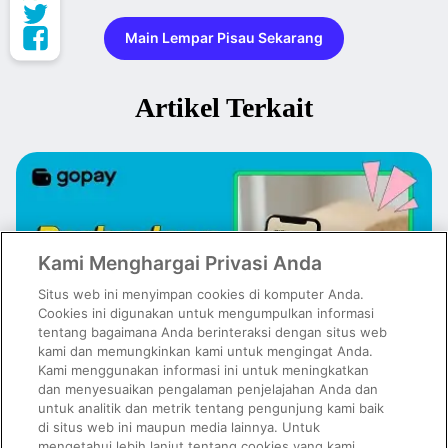
Main Lempar Pisau Sekarang
Artikel Terkait
Kami Menghargai Privasi Anda
Situs web ini menyimpan cookies di komputer Anda.
Cookies ini digunakan untuk mengumpulkan informasi
tentang bagaimana Anda berinteraksi dengan situs web
kami dan memungkinkan kami untuk mengingat Anda.
Kami menggunakan informasi ini untuk meningkatkan
dan menyesuaikan pengalaman penjelajahan Anda dan
untuk analitik dan metrik tentang pengunjung kami baik
Emas Digital vs Emas Fisik: Mana yang Lebih Cocok untuk Investasi?
di situs web ini maupun media lainnya. Untuk
mengetahui lebih lanjut tentang cookies yang kami