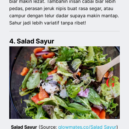
biar makin lezat. Tambahin irisan cabai biar lebih
pedas, perasan jeruk nipis buat rasa segar, atau
campur dengan telur dadar supaya makin mantap.
Sahur jadi lebih variatif tanpa ribet!
4. Salad Sayur
Salad Sayur
(Source:
glowmates.co/Salad Sayur
)