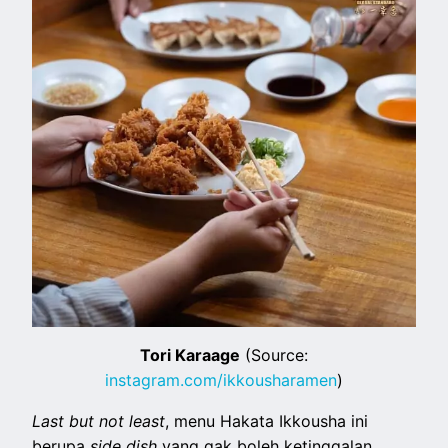
Tori Karaage
(Source:
instagram.com/ikkousharamen
)
Last but not least
, menu Hakata Ikkousha ini
berupa
side dish
yang gak boleh ketinggalan