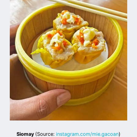
Siomay
(Source:
instagram.com/mie.gacoan
)