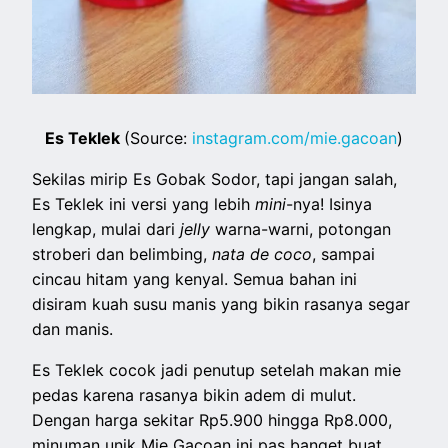
Es Teklek
(Source:
instagram.com/mie.gacoan
)
Sekilas mirip Es Gobak Sodor, tapi jangan salah,
Es Teklek ini versi yang lebih
mini
-nya! Isinya
lengkap, mulai dari
jelly
warna-warni, potongan
stroberi dan belimbing,
nata de coco
, sampai
cincau hitam yang kenyal. Semua bahan ini
disiram kuah susu manis yang bikin rasanya segar
dan manis.
Es Teklek cocok jadi penutup setelah makan mie
pedas karena rasanya bikin adem di mulut.
Dengan harga sekitar Rp5.900 hingga Rp8.000,
minuman unik Mie Gacoan ini pas banget buat