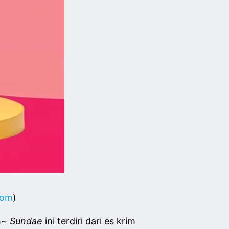
com
)
ih~
Sundae
ini terdiri dari es krim