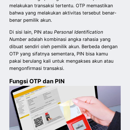
melakukan transaksi tertentu. OTP memastikan
bahwa yang melakukan aktivitas tersebut benar-
benar pemilik akun.
Di sisi lain, PIN atau
Personal Identification
Number
adalah kombinasi angka rahasia yang
dibuat sendiri oleh pemilik akun. Berbeda dengan
OTP yang sifatnya sementara, PIN bisa kamu
pakai berulang kali untuk mengakses akun atau
mengonfirmasi transaksi.
Fungsi OTP dan PIN