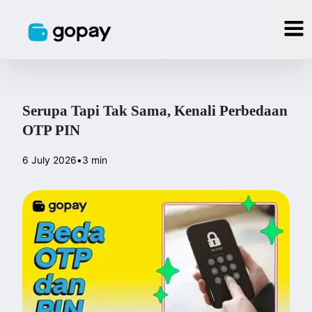
Serupa Tapi Tak Sama, Kenali Perbedaan
OTP PIN
6 July 2026
•
3 min