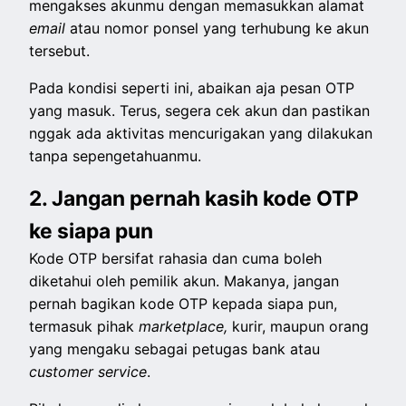
mengakses akunmu dengan memasukkan alamat
email
atau nomor ponsel yang terhubung ke akun
tersebut.
Pada kondisi seperti ini, abaikan aja pesan OTP
yang masuk. Terus, segera cek akun dan pastikan
nggak ada aktivitas mencurigakan yang dilakukan
tanpa sepengetahuanmu.
2. Jangan pernah kasih kode OTP
ke siapa pun
Kode OTP bersifat rahasia dan cuma boleh
diketahui oleh pemilik akun. Makanya, jangan
pernah bagikan kode OTP kepada siapa pun,
termasuk pihak
marketplace,
kurir, maupun orang
yang mengaku sebagai petugas bank atau
customer service
.