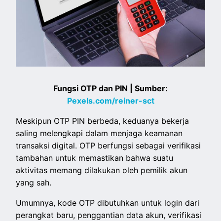
Fungsi OTP dan PIN | Sumber:
Pexels.com/reiner-sct
Meskipun OTP PIN berbeda, keduanya bekerja
saling melengkapi dalam menjaga keamanan
transaksi digital. OTP berfungsi sebagai verifikasi
tambahan untuk memastikan bahwa suatu
aktivitas memang dilakukan oleh pemilik akun
yang sah.
Umumnya, kode OTP dibutuhkan untuk login dari
perangkat baru, penggantian data akun, verifikasi