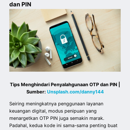
dan PIN
Tips Menghindari Penyalahgunaan OTP dan PIN |
Sumber:
Unsplash.com/danny144
Seiring meningkatnya penggunaan layanan
keuangan digital, modus penipuan yang
menargetkan OTP PIN juga semakin marak.
Padahal, kedua kode ini sama-sama penting buat