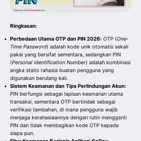
Ringkasan:
Perbedaan Utama OTP dan PIN 2026:
OTP (
One-
Time Password
) adalah kode unik otomatis sekali
pakai yang bersifat sementara, sedangkan PIN
(
Personal Identification Number
) adalah kombinasi
angka statis rahasia buatan pengguna yang
digunakan berulang kali.
Sistem Keamanan dan Tips Perlindungan Akun:
PIN berfungsi sebagai lapisan keamanan utama
transaksi, sementara OTP bertindak sebagai
verifikasi tambahan, di mana pengguna wajib
menjaga kerahasiaannya dengan rutin mengganti
PIN dan tidak membagikan kode OTP kepada
siapa pun.