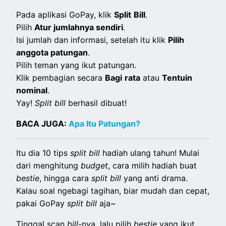
Pada aplikasi GoPay, klik
Split
Bill
.
Pilih
Atur jumlahnya sendiri
.
Isi jumlah dan informasi, setelah itu klik
Pilih
anggota patungan
.
Pilih teman yang ikut patungan.
Klik pembagian secara
Bagi
rata
atau
Tentuin
nominal
.
Yay!
Split
bill
berhasil dibuat!
BACA JUGA:
Apa Itu Patungan?
Itu dia 10 tips
split
bill
hadiah ulang tahun! Mulai
dari menghitung
budget
, cara milih hadiah buat
bestie
, hingga cara
split
bill
yang anti drama.
Kalau soal ngebagi tagihan, biar mudah dan cepat,
pakai GoPay
split
bill
aja~
Tinggal scan
bill
-nya, lalu pilih
bestie
yang ikut