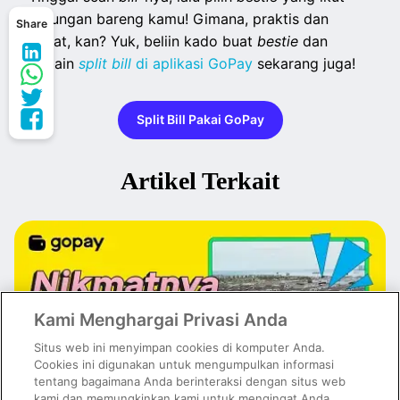
patungan bareng kamu! Gimana, praktis dan
Share
cepat, kan? Yuk, beliin kado buat
bestie
dan
cobain
split
bill
di aplikasi GoPay
sekarang juga!
Split Bill Pakai GoPay
Artikel Terkait
Kami Menghargai Privasi Anda
Situs web ini menyimpan cookies di komputer Anda.
Cookies ini digunakan untuk mengumpulkan informasi
tentang bagaimana Anda berinteraksi dengan situs web
kami dan memungkinkan kami untuk mengingat Anda.