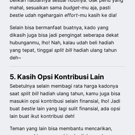
belikan hadiahnya sesuai hobinya. Gak perlu yang
mahal, sesuaikan sama
budget
-mu aja, pasti
bestie
udah ngehargain
effort
-mu kasih ke dia!
Selain bisa bermanfaat buatnya, kado yang
dikasih juga bisa jadi pengingat seberapa dekat
hubunganmu, lho! Nah, kalau udah beli hadiah
yang tepat, tinggal
split
bill
hadiah ulang tahun
deh~
5.⁠ ⁠Kasih Opsi Kontribusi Lain
Sebetulnya selain membagi rata harga kadonya
saat
split
bill
hadiah ulang tahun, kamu juga bisa
masukin opsi kontribusi selain finansial, lho! Jadi
buat
bestie
lain yang lagi sulit finansial, ada opsi
lain buat ikut kontribusi deh!
Teman yang lain bisa membantu mencarikan,