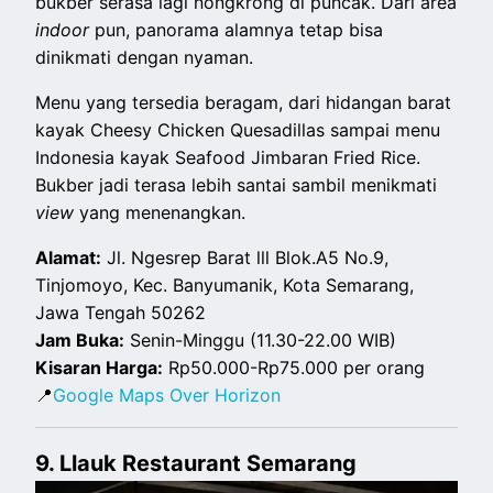
bukber serasa lagi nongkrong di puncak. Dari area
indoor
pun, panorama alamnya tetap bisa
dinikmati dengan nyaman.
Menu yang tersedia beragam, dari hidangan barat
kayak Cheesy Chicken Quesadillas sampai menu
Indonesia kayak Seafood Jimbaran Fried Rice.
Bukber jadi terasa lebih santai sambil menikmati
view
yang menenangkan.
Alamat:
Jl. Ngesrep Barat lll Blok.A5 No.9,
Tinjomoyo, Kec. Banyumanik, Kota Semarang,
Jawa Tengah 50262
Jam Buka:
Senin-Minggu (11.30-22.00 WIB)
Kisaran Harga:
Rp50.000-Rp75.000 per orang
📍
Google Maps Over Horizon
9. Llauk Restaurant Semarang