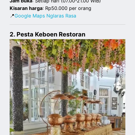
Jam buka
: Setiap hari (07.00-21.00 WIB)
Kisaran harga
: Rp50.000 per orang
📍
Google Maps Nglaras Rasa
2. Pesta Keboen Restoran