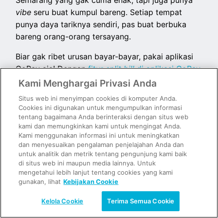
Semarang yang gak cuma enak, tapi juga punya
vibe
seru buat kumpul bareng. Setiap tempat
punya daya tariknya sendiri, pas buat berbuka
bareng orang-orang tersayang.
Biar gak ribet urusan bayar-bayar, pakai aplikasi
GoPay aja! Dengan
fitur
split bill
di aplikasi GoPay
,
kamu bisa langsung bagi tagihan tanpa perlu
Kami Menghargai Privasi Anda
hitung manual. Tinggal foto struk patungan,
Situs web ini menyimpan cookies di komputer Anda.
Share
jumlah tagihan langsung terbagi otomatis~
Cookies ini digunakan untuk mengumpulkan informasi
tentang bagaimana Anda berinteraksi dengan situs web
Yuk, bikin bukber tanpa drama pembayaran!
kami dan memungkinkan kami untuk mengingat Anda.
Kami menggunakan informasi ini untuk meningkatkan
dan menyesuaikan pengalaman penjelajahan Anda dan
untuk analitik dan metrik tentang pengunjung kami baik
Pakai Split Bill Aplikasi GoPay
di situs web ini maupun media lainnya. Untuk
mengetahui lebih lanjut tentang cookies yang kami
gunakan, lihat
Kebijakan Cookie
Artikel Terkait
Kelola Cookie
Terima Semua Cookie