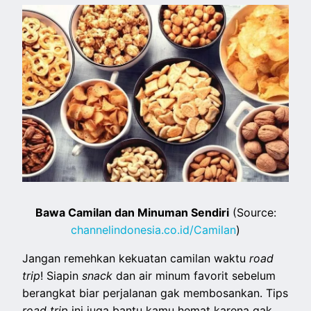
Bawa Camilan dan Minuman Sendiri
(Source:
channelindonesia.co.id/Camilan
)
Jangan remehkan kekuatan camilan waktu
road
trip
! Siapin
snack
dan air minum favorit sebelum
berangkat biar perjalanan gak membosankan. Tips
road trip
ini juga bantu kamu hemat karena gak